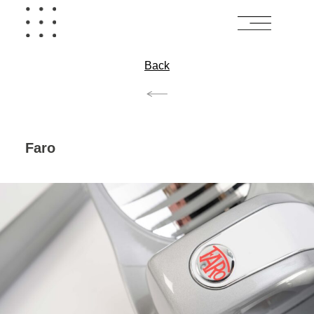
Back
Faro