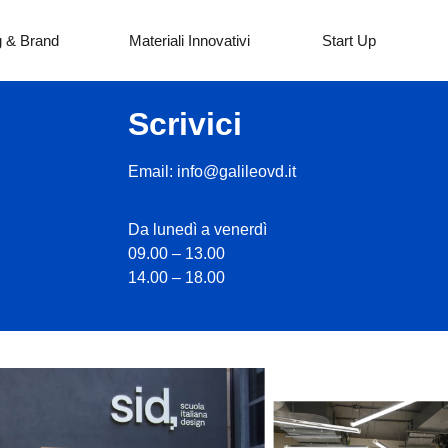
g & Brand
Materiali Innovativi
Start Up
Scrivici
Email: info@galileovd.it
Da lunedì a venerdì
09.00 – 13.00
14.00 – 18.00