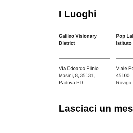
I Luoghi
Galileo Visionary
Pop La
District
Istituto
Via Edoardo Plinio
Viale Po
Masini, 8, 35131,
45100
Padova PD
Rovigo
Lasciaci un me
1