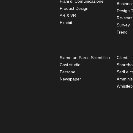
Piani di Comunicazione
Business
Product Design
Design T
AR & VR
Re-start
Exhibit
Survey
Trend
Siamo un Parco Scientifico
Clienti
Casi studio
Shareho
Persone
Sedi e co
Newspaper
Amminist
Whistleb