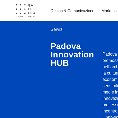
Design & Comunicazione
Marketin
Servizi
Padova
Innovation
Padova 
HUB
promoss
nell’amb
la cultu
economic
sensibil
medie i
innovaz
processi
incontro
l’innova