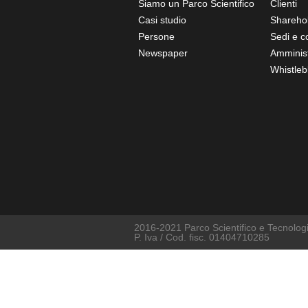
Siamo un Parco Scientifico
Clienti
Casi studio
Shareho
Persone
Sedi e co
Newspaper
Amminist
Whistleb
2016-2021 Parco Scientifico e Tecnologic
P. Iva / Cod. fisc. 01404710285