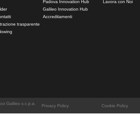
Padova Innovation Hub
Lavora con Noi
lder
Galileo Innovation Hub
ntatti
Accreditamenti
razione trasparente
lowing
o Galileo s.c.p.a.
Privacy Policy
Cookie Policy