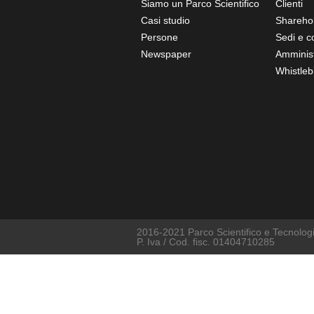
Siamo un Parco Scientifico
Clienti
Casi studio
Shareho
Persone
Sedi e co
Newspaper
Amminist
Whistleb
2016-2021 Parco Scientifico e Tecnologic
P. Iva / Cod. fisc. 01404710285