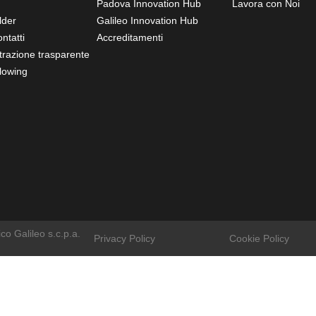
Padova Innovation Hub
Lavora con Noi
lder
Galileo Innovation Hub
ntatti
Accreditamenti
razione trasparente
lowing
o Galileo s.c.p.a.
Privacy Policy
Cookie Policy