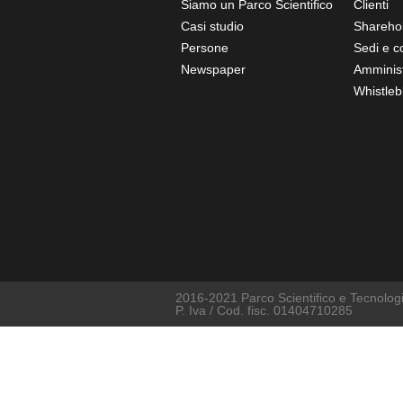
Siamo un Parco Scientifico
Clienti
Casi studio
Shareho
Persone
Sedi e co
Newspaper
Amminist
Whistleb
2016-2021 Parco Scientifico e Tecnologic
P. Iva / Cod. fisc. 01404710285