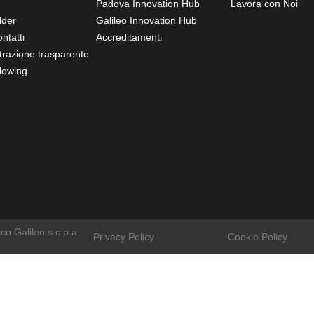
Padova Innovation Hub
Lavora con Noi
lder
Galileo Innovation Hub
ntatti
Accreditamenti
razione trasparente
lowing
o Galileo s.c.p.a.
Privacy Policy
Cookie Policy