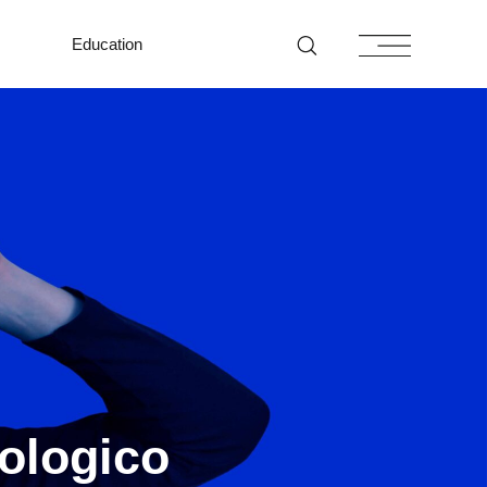
Education
ologico