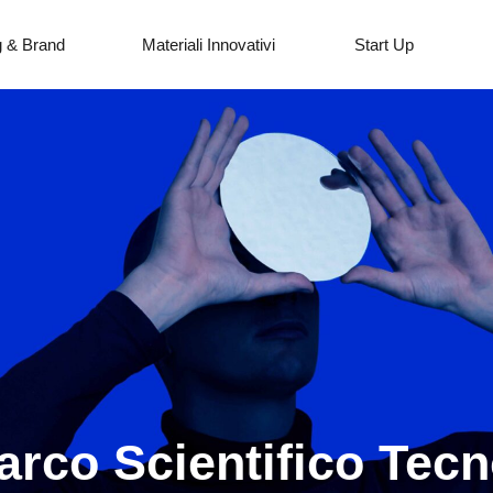
g & Brand
Materiali Innovativi
Start Up
rco Scientifico Tecn