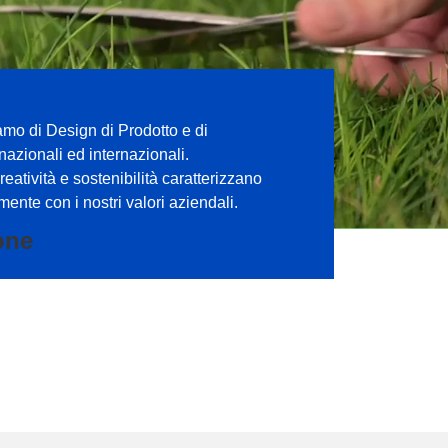
amo di Design di Prodotto e di
zionali ed internazionali.
eatività e sostenibilità caratterizzano
emente con i nostri valori aziendali.
one