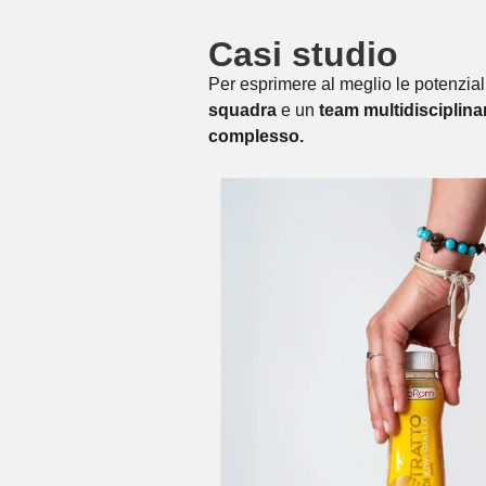
Casi studio
Per esprimere al meglio le potenziali
squadr
a
e un
t
eam multidisciplina
complesso.