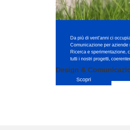
Da più di vent’anni ci occupi
Comunicazione per aziende na
Ricerca e sperimentazione, cr
tutti i nostri progetti, coerent
Design & Comunicazi
Scopri