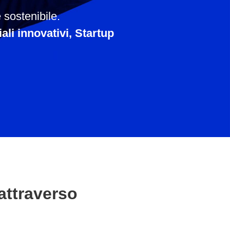
 sostenibile.
li innovativi, Startup
attraverso