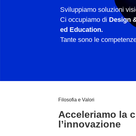
Sviluppiamo soluzioni visi
Ci occupiamo di
Design &
ed Education.
Tante sono le competenze 
Filosofia e Valori
Acceleriamo la c
l’innovazione